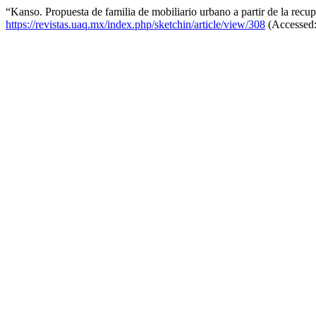
“Kanso. Propuesta de familia de mobiliario urbano a partir de la recup
https://revistas.uaq.mx/index.php/sketchin/article/view/308
(Accessed: