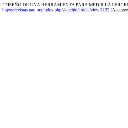
“DISEÑO DE UNA HERRAMIENTA PARA MEDIR LA PERCEP
https://revistas.uaq.mx/index.php/sketchin/article/view/1132
(Accessed