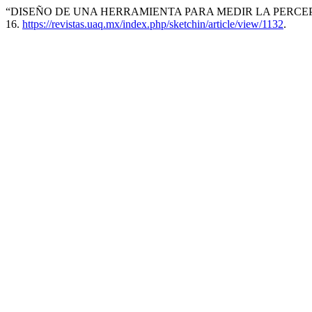
“DISEÑO DE UNA HERRAMIENTA PARA MEDIR LA PERCEP
16.
https://revistas.uaq.mx/index.php/sketchin/article/view/1132
.