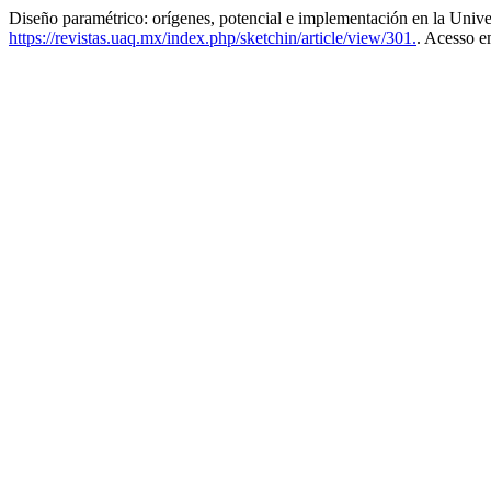
Diseño paramétrico: orígenes, potencial e implementación en la Uni
https://revistas.uaq.mx/index.php/sketchin/article/view/301.
. Acesso e