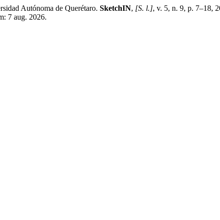
versidad Autónoma de Querétaro.
SketchIN
,
[S. l.]
, v. 5, n. 9, p. 7–18,
m: 7 aug. 2026.