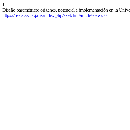
1.
Diseño paramétrico: orígenes, potencial e implementación en la Uni
https://revistas.uaq.mx/index.php/sketchin/article/view/301