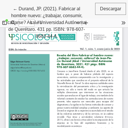
Volver a los detalles del artículo
←
Durand, JP. (2021). Fabricar al
Descargar
hombre nuevo: ¿trabajar, consumir,
callarse? Akal / Universidad Autónoma
de Querétaro. 431 pp. ISBN: 978-607-
8683-44-4.