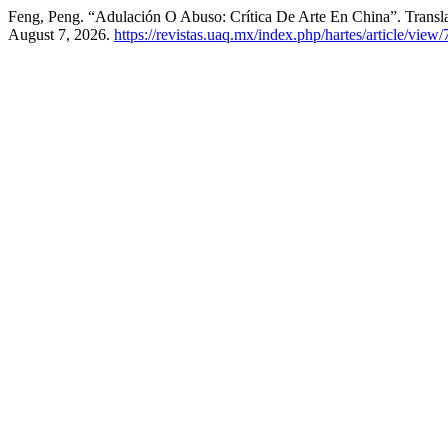
Feng, Peng. “Adulación O Abuso: Crítica De Arte En China”. Trans
August 7, 2026.
https://revistas.uaq.mx/index.php/hartes/article/view