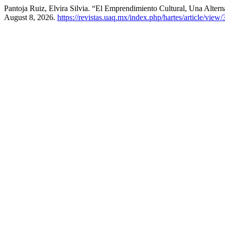
Pantoja Ruiz, Elvira Silvia. “El Emprendimiento Cultural, Una Altern
August 8, 2026.
https://revistas.uaq.mx/index.php/hartes/article/view