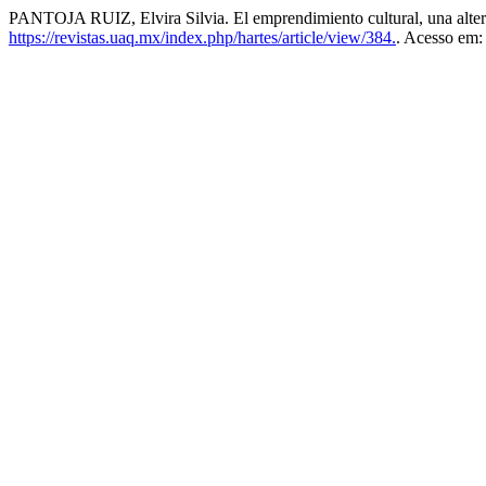
PANTOJA RUIZ, Elvira Silvia. El emprendimiento cultural, una alterna
https://revistas.uaq.mx/index.php/hartes/article/view/384.
. Acesso em: