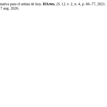
tiva para el artista de hoy.
HArtes
,
[S. l.]
, v. 2, n. 4, p. 66–77, 2021.
 7 aug. 2026.