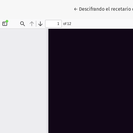
Volver a los detalles del 
←
Descifrando el recetario 