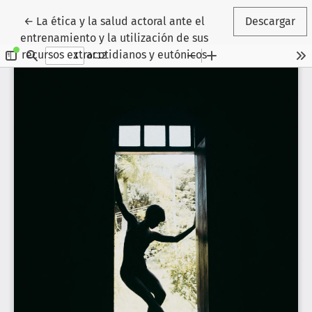
Volver a los detalles del artículo
←
La ética y la salud actoral ante el
Descargar
entrenamiento y la utilización de sus
recursos extracotidianos y eutónicos