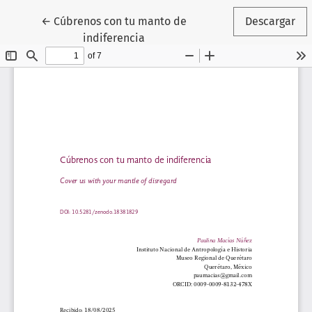
Volver a los detalles del artículo
←
Cúbrenos con tu manto de
Descargar
indiferencia