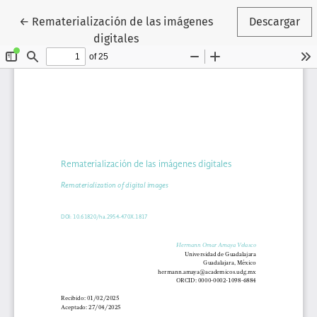
Volver a los detalles del artículo
←
Rematerialización de las imágenes
Descargar
digitales