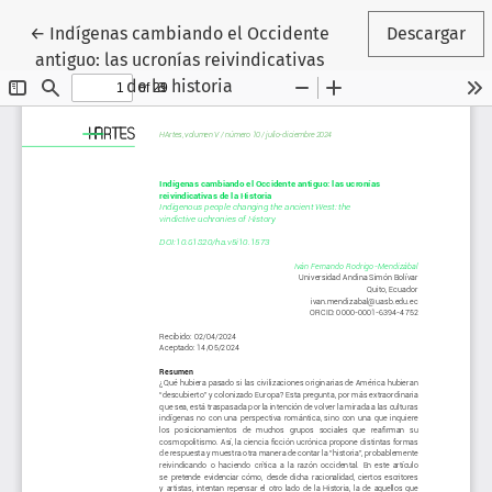
Volver a los detalles del artículo
←
Indígenas cambiando el Occidente
Descargar
antiguo: las ucronías reivindicativas
de la historia