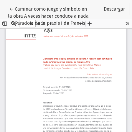
Volver a los detalles del artículo
←
Caminar como juego y símbolo en
Descargar
la obra A veces hacer conduce a nada
ó Paradoja de la praxis I de Francis
Alÿs