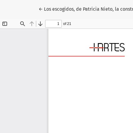
Volver a los detalles del artículo
←
Los escogidos, de Patricia Nieto, la const