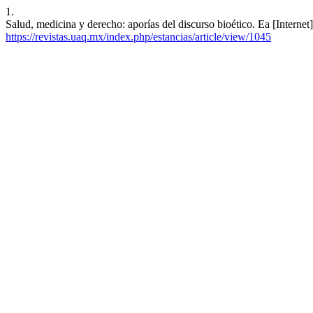
1.
Salud, medicina y derecho: aporías del discurso bioético. Ea [Interne
https://revistas.uaq.mx/index.php/estancias/article/view/1045