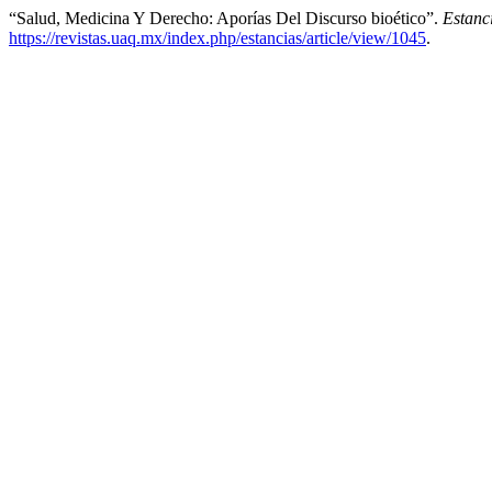
“Salud, Medicina Y Derecho: Aporías Del Discurso bioético”.
Estanc
https://revistas.uaq.mx/index.php/estancias/article/view/1045
.