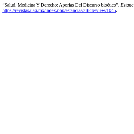
“Salud, Medicina Y Derecho: Aporías Del Discurso bioético”.
Estanc
https://revistas.uaq.mx/index.php/estancias/article/view/1045
.