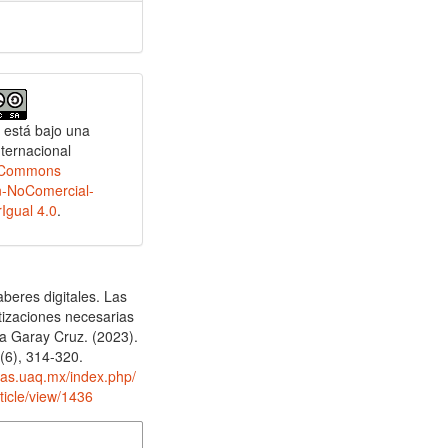
 está bajo una
nternacional
e Commons
n-NoComercial-
Igual 4.0
.
beres digitales. Las
tizaciones necesarias
a Garay Cruz. (2023).
3
(6), 314-320.
stas.uaq.mx/index.php/
ticle/view/1436
 de cita