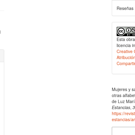
Reseñas
d
Esta obra
licencia i
Creativ
Atribució
Compartir
Cómo citar
Mujeres y sa
otras alfabe
de Luz Marí
Estancias
,
https://revi
estancias/ar
Más formatos