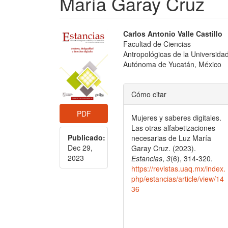
María Garay Cruz
Barra
Contenido
Carlos Antonio Valle Castillo
Facultad de Ciencias
lateral
principal
Antropológicas de la Universida
del
del
Autónoma de Yucatán, México
artículo
artículo
Detalles
Cómo citar
del
PDF
Mujeres y saberes digitales.
artículo
Las otras alfabetizaciones
Publicado:
necesarias de Luz María
Dec 29,
Garay Cruz. (2023).
2023
Estancias
,
3
(6), 314-320.
https://revistas.uaq.mx/index.
php/estancias/article/view/14
36