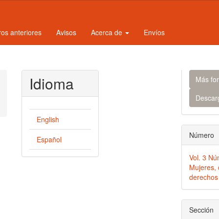
os anteriores
Avisos
Acerca de
Envíos
Idioma
Más fo
Descar
English
Número
Español
Vol. 3 Nú
Mujeres, 
derechos 
Sección