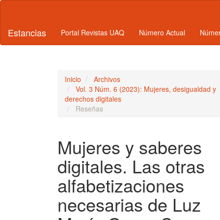
Navegación
principal
Contenido
Estancias
Portal Revistas UAQ
Número Actual
Númer
principal
Barra
lateral
Inicio
Archivos
Vol. 3 Núm. 6 (2023): Mujeres, desigualdad y
derechos digitales
Reseñas
Mujeres y saberes
digitales. Las otras
alfabetizaciones
necesarias de Luz