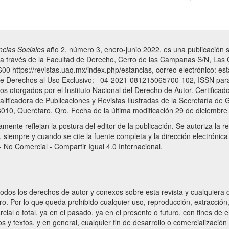
ncias Sociales
año 2, número 3, enero-junio 2022, es una publicación s
 a través de la Facultad de Derecho, Cerro de las Campanas S/N, La
600 https://revistas.uaq.mx/index.php/estancias, correo electrónico: e
 de Derechos al Uso Exclusivo: 04-2021-081215065700-102, ISSN para
 otorgados por el Instituto Nacional del Derecho de Autor. Certificado 
lificadora de Publicaciones y Revistas Ilustradas de la Secretaría de
10, Querétaro, Qro. Fecha de la última modificación 29 de diciembre
ente reflejan la postura del editor de la publicación. Se autoriza la re
 siempre y cuando se cite la fuente completa y la dirección electrónica
 No Comercial - Compartir Igual 4.0 Internacional.
odos los derechos de autor y conexos sobre esta revista y cualquiera 
. Por lo que queda prohibido cualquier uso, reproducción, extracción,
cial o total, ya en el pasado, ya en el presente o futuro, con fines de
tos y textos, y en general, cualquier fin de desarrollo o comercializació