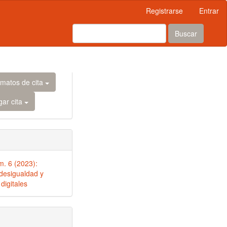
Registrarse
Entrar
Buscar
rmatos de cita
gar cita
m. 6 (2023):
desigualdad y
digitales