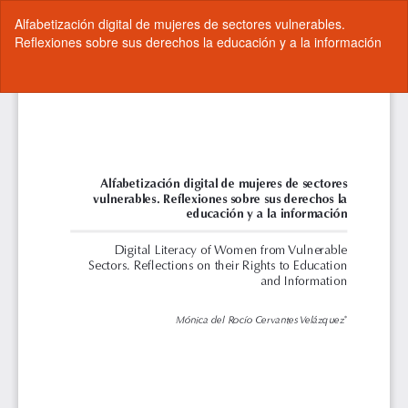
Volver
Alfabetización digital de mujeres de sectores vulnerables.
a
Reflexiones sobre sus derechos la educación y a la información
los
detalles
del
De
De
artículo
P