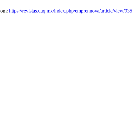
from:
https://revistas.uaq.mx/index.php/emprennova/article/view/935