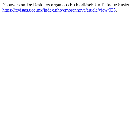
“Conversión De Residuos orgánicos En biodiésel: Un Enfoque Suste
https://revistas.uaq.mx/index.php/emprennova/article/view/935
.