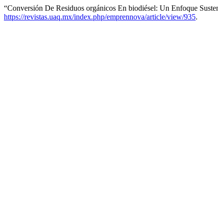
“Conversión De Residuos orgánicos En biodiésel: Un Enfoque Suste
https://revistas.uaq.mx/index.php/emprennova/article/view/935
.