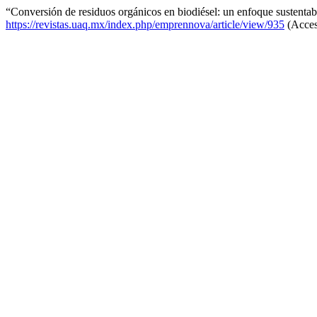
“Conversión de residuos orgánicos en biodiésel: un enfoque sustenta
https://revistas.uaq.mx/index.php/emprennova/article/view/935
(Acces