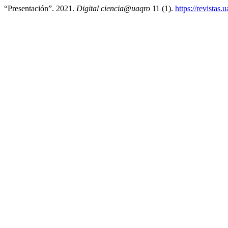
“Presentación”. 2021.
Digital ciencia@uaqro
11 (1).
https://revistas