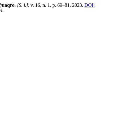
a@uaqro
,
[S. l.]
, v. 16, n. 1, p. 69–81, 2023.
DOI:
6.