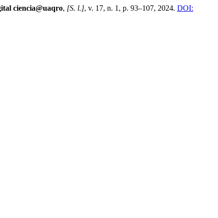
ital ciencia@uaqro
,
[S. l.]
, v. 17, n. 1, p. 93–107, 2024.
DOI: