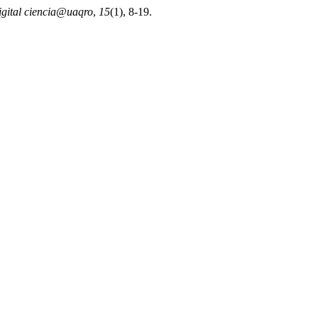
gital ciencia@uaqro
,
15
(1), 8-19.