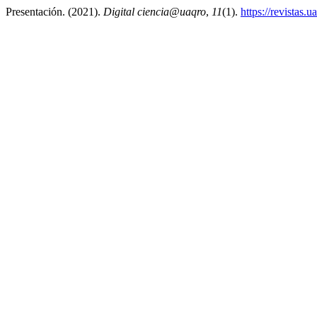
Presentación. (2021).
Digital ciencia@uaqro
,
11
(1).
https://revistas.