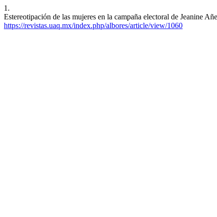
1.
Estereotipación de las mujeres en la campaña electoral de Jeanine Añez
https://revistas.uaq.mx/index.php/albores/article/view/1060