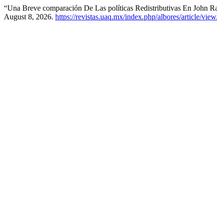
“Una Breve comparación De Las políticas Redistributivas En John
August 8, 2026.
https://revistas.uaq.mx/index.php/albores/article/vie