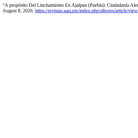
“A propósito Del Linchamiento En Ajalpan (Puebla): Ciudadanía Aler
August 8, 2026.
https://revistas.uaq.mx/index.php/albores/article/vie