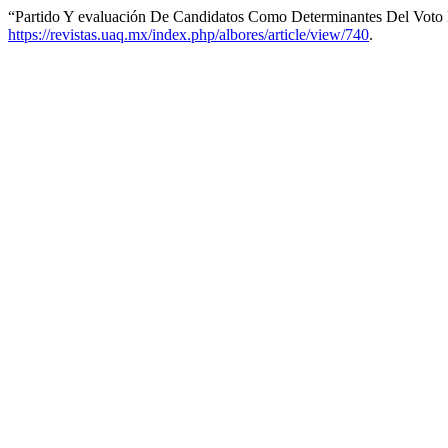
“Partido Y evaluación De Candidatos Como Determinantes Del Voto 
https://revistas.uaq.mx/index.php/albores/article/view/740
.