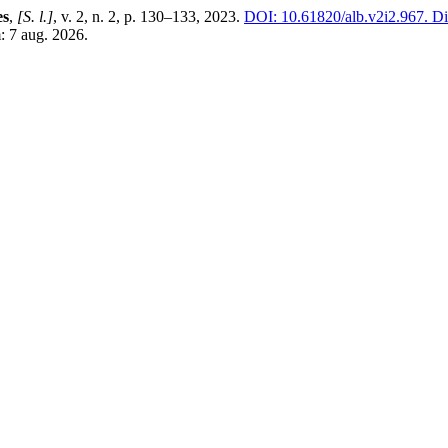
es
,
[S. l.]
, v. 2, n. 2, p. 130–133, 2023.
DOI: 10.61820/alb.v2i2.967.
Di
: 7 aug. 2026.