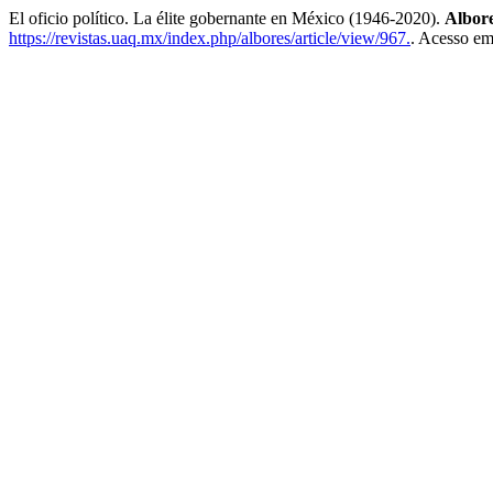
El oficio político. La élite gobernante en México (1946-2020).
Albor
https://revistas.uaq.mx/index.php/albores/article/view/967.
. Acesso em