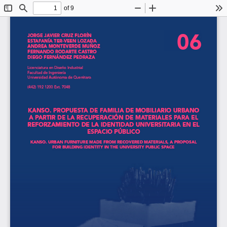
of 9
Toggle
Find
Zoom
Zoom
To
Sidebar
Out
In
64
06
JORGE JAVIER CRUZ FLORÍN
ESTAFANÍA TER-VEEN LOZADA
ANDREA MONTEVERDE MUÑOZ
FERNANDO RODARTE CASTRO
DIEGO FERNÁNDEZ PEDRAZA
Licenciatura en Diseño Industrial 
Facultad de Ingeniería
Universidad Autónoma de Querétaro 
(442) 192 1200 Ext. 7048
KANSO. PROPUESTA DE FAMILIA DE MOBILIARIO URBANO 
A PARTIR DE LA RECUPERACIÓN DE MATERIALES PARA EL 
REFORZAMIENTO DE LA IDENTIDAD UNIVERSITARIA EN EL 
ESPACIO PÚBLICO
KANSO. URBAN FURNITURE MADE FROM RECOVERED MATERIALS, A PROPOSAL 
FOR BUILDING IDENTITY IN THE UNIVERSITY PUBLIC SPACE