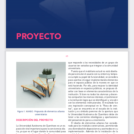
PROYECTO
65
que  responde  a  las  necesidades  de  un  grupo  de  
usuarios tan variados que integran a la comunidad 
universitaria.
Puesto que el mobiliario actual no está diseña-
do para vincular al usuario con su entorno y tampo-
co cumple su papel de funcionalidad, se considera 
poco asertivo el seguir implementando elementos 
para  el  espacio  público  de  la  manera  en  que  se  
está haciendo. Por ello, para mejorar la identidad 
universitaria  en  espacios  públicos,  se  propuso  di-
señar con base en elementos característicos de la 
institución. Si bien no todos los alumnos y docen-
tes comparten los mismos intereses, el pertenecer 
a la institución logra que se identifiquen y vinculen 
con los elementos institucionales. El resultado fue 
una  inspiración  conceptual  en  la  “Rosa  de  vien-
tos”,  que  se  encuentra  en  el  escudo  de  la  insti-
tución  y  es  símbolo  perenne  de  la  apertura  que  
Figura 1. KANSO. Propuesta de elementos urbanos 
la  Universidad  Autónoma  de  Querétaro  debe  de  
universitarios
tener  a  las  corrientes  ideológicas  y  aportaciones  
DESCRIPCIÓN DEL PROYECTO
del pensamiento para su crecimiento. 
El  diseño  de  elementos  urbanos  fue  conside-
La Universidad Autónoma de Querétaro es un es-
rado para los módulos constructivos, permitiendo 
pacio de vital importancia para la convivencia dia-
una diversidad de disposiciones y acomodos en su 
ria, ya que es el lugar donde la comunidad pasa 
implementación.  Además  de  la  instalación  de  la  