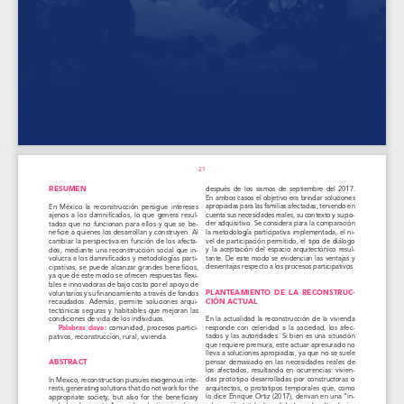
21
RESUMEN 
después  de  los  sismos  de  septiembre  del  2017.  
En ambos casos el objetivo era brindar soluciones 
apropiadas para las familias afectadas, teniendo en 
En  México  la  reconstrucción  persigue  intereses  
cuenta sus necesidades reales, su contexto y su po-
ajenos  a  los  damnificados,  lo  que  genera  resul-
der adquisitivo. Se considera para la comparación 
tados  que  no  funcionan  para  ellos  y  que  se  be-
la  metodología  participativa  implementada,  el  ni-
neficie a quienes los desarrollan y construyen. Al 
vel  de  participación  permitido,  el  tipo  de  diálogo  
cambiar  la  perspectiva  en  función  de  los  afecta-
y  la  aceptación  del  espacio  arquitectónico  resul-
dos,  mediante  una  reconstrucción  social  que  in-
tante.  De  este  modo  se  evidencian  las  ventajas  y  
volucra a los damnificados y metodologías parti-
desventajas respecto a los procesos participativos.
cipativas,  se  puede  alcanzar  grandes  beneficios,  
ya que de este modo se ofrecen respuestas flexi-
bles e innovadoras de bajo costo por el apoyo de 
PLANTEAMIENTO  DE  LA  RECONSTRUC-
voluntarios y su financiamiento a través de fondos 
CIÓN ACTUAL
recaudados.  Además,  permite  soluciones  arqui-
tectónicas  seguras  y  habitables  que  mejoran  las  
En la actualidad la reconstrucción de la vivienda 
condiciones de vida de los individuos.
responde  con  celeridad  a  la  sociedad,  los  afec-
Palabras clave:
 comunidad, procesos partici-
tados y las autoridades. Si bien es una situación 
pativos, reconstrucción, rural, vivienda. 
que requiere premura, este actuar apresurado no 
lleva a soluciones apropiadas, ya que no se suele 
ABSTRACT 
pensar  demasiado  en  las  necesidades  reales  de  
los  afectados,  resultando  en  ocurrencias:  vivien-
das  prototipo  desarrolladas  por  constructoras  o  
In Mexico, reconstruction pursues exogenous inte-
arquitectos, o prototipos temporales que, como 
rests, generating solutions that do not work for the 
lo dice Enrique Ortiz (2017), derivan en una “in-
appropriate  society,  but  also  for  the  beneficiary  