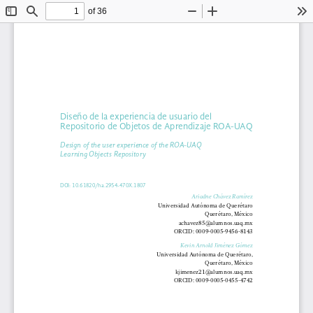
of 36
Toggle
Find
Zoom
Zoom
To
Sidebar
Out
In
Diseño de la experiencia de usuario del 
Repositorio de Objetos de Aprendizaje ROA-UAQ
Design of the user experience of the ROA-UAQ 
Learning Objects Repository
DOI: 10.61820/ha.2954-470X.1807
Ariadne Chávez Ramírez
Universidad Autónoma de Querétaro
Querétaro, México
achavez85@alumnos.uaq.mx
ORCID: 0009-0005-9456-8143
Kevin Arnold Jiménez Gómez
Universidad Autónoma de Querétaro, 
Querétaro, México
kjimenez21@alumnos.uaq.mx
ORCID: 0009-0005-0455-4742 