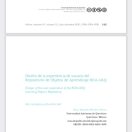
Universidad Autónoma de Querétaro
Licencia Creative Commons Attribution - NonComercial ShareAlike 4.0 
Internacional (CC BY-NC-SA 4.0)
162
HArtes
, volumen 
VI
 / número 12 / julio-diciembre
 2025 / ISSN: 2954-470X
Diseño de la experiencia de usuario del 
Repositorio de Objetos de Aprendizaje ROA-UAQ
Design of the user experience of the ROA-UAQ 
Learning Objects Repository
DOI: 10.61820/ha.2954-470X.1807
Rosa Alejandra Morales Velasco
Universidad Autónoma de Querétaro
Querétaro, México
rosa.alejandra.morales@uaq.edu.mx
ORCID: 0000-0003-4654-1091