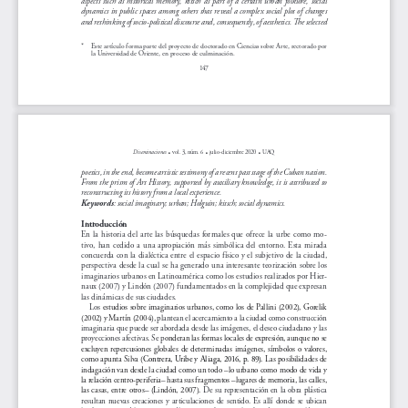
dynamics in public spaces among others that reveal a complex social plot of changes 
and rethinking of socio-political discourse and, consequently, of aesthetics. The selected 
* 
Este artículo forma parte del proyecto de doctorado en Ciencias sobre Arte, rectorado por 
la Universidad de Oriente, en proceso de culminación.
147
.
.
.
Diseminaciones
 vol. 3, núm. 6 
 julio-diciembre 2020 
 UAQ
poetics, in the end, become artistic testimony of a recent past stage of the Cuban nation. 
From the prism of Art History, supported by auxiliary knowledge, it is attributed to 
reconstructing its history from a local experience. 
: social imaginary; urban; Holguin; kitsch; social dynamics.
Keywords
Introducción
En la historia del arte las búsquedas formales que ofrece la urbe como mo
-
tivo, han cedido a una apropiación más simbólica del entorno. Esta mirada 
concuerda con la dialéctica entre el espacio físico y el subjetivo de la ciudad, 
perspectiva desde la cual se ha generado una interesante teorización sobre los 
imaginarios urbanos en Latinoamérica como los estudios realizados por Hier
-
naux (2007) y Lindón (2007) fundamentados en la complejidad que expresan 
las dinámicas de sus ciudades. 
Los 
estudios sobre imaginarios urbanos, como los de Pallini (2002), Gorelik 
(2002) y Martín (2004), plantean el acercamiento a la ciudad como construcción 
imaginaria que puede ser abordada desde las imágenes, el deseo ciudadano y las 
proyecciones afectivas. Se ponderan las formas locales de expresión, aunque no se 
excluyen repercusiones globales de determinadas imágenes, símbolos o valores, 
como apunta Silva (
Contrera, Uribe y Aliaga, 2016, p. 89). Las posibilidades de 
indagación van desde la ciudad como un todo –lo urbano como modo de vida y 
la relación centro-periferia– hasta sus fragmentos –lugares de memoria, las calles, 
las casas, entre otros– (Lindón, 2007). De su representación en la obra plástica 
resultan  nuevas  creaciones  y  articulaciones  de  sentido.  Es  allí  donde  se  ubican  