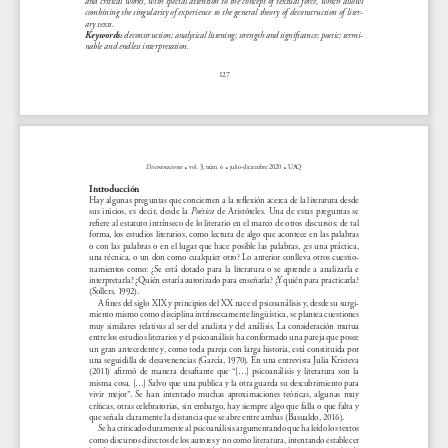
combining the singularity of experience to the general theory of deconstruction of liter
-
ary texts.
 deconstruction; analytical listening; strength and significance; poetic; termi
-
Keywords:
nable and endless interpretation.
127
.
.
.
Diseminaciones
 vol. 3, núm. 6 
 julio-diciembre 2020 
 UAQ
Introducción
Hay algunas preguntas que conciernen a la reflexión acerca de la literatura desde 
sus  inicios,  es  decir,  desde  la  
Poética
  de  Aristóteles.  Una  de  estas  preguntas  se  
refiere al estatuto intrínseco de lo literario en el marco de otros discursos; de tal 
forma, los estudios literarios, como lectura de algo que acontece en las palabras 
o con las palabras o en el lugar que hace posible las palabras, ¿es una práctica, 
una técnica, o un don como cualquier otro? Lo anterior conlleva otros cuestio
-
namientos  como:  ¿Se  está  dotado  para  la  literatura  o  se  aprende  a  analizarla  e  
interpretarla? ¿Quién estaría autorizado para enseñarla? ¿Y quién para practicarla? 
(Sollers, 1992).
A fines del siglo XIX y principios del XX nace el psicoanálisis y, desde su surgi
-
miento mismo como disciplina intrínsecamente lingüística, se plantea cuestiones 
muy similares relativas al ser del analista y del análisis. La consideración mutua 
entre los estudios literarios y el psicoanálisis ha conformado una pareja que posee 
un gran antecedente y, como toda pareja con larga historia, está constituida por 
una seguidilla de desavenencias (García, 1970). En una entrevista Julia Kristeva 
(2011)  afirmó  de  manera  desafiante  que  “[...]  psicoanálisis  y  literatura  son  la  
misma cosa. [...] Salvo que una publica y la otra guarda su descubrimiento para 
vivir  mejor”.  Se  han  intentado  muchas  aproximaciones  teóricas,  algunas  muy  
críticas, otras celebratorias, sin embargo, hay siempre algo que falla o que falta y 
que señala claramente la distancia que se abre entre ambas (Basualdo, 2016).
Se ha criticado duramente al psicoanálisis argumentando que ha leído los textos 
como discursos directos de los autores y no como literatura, intentando establecer 