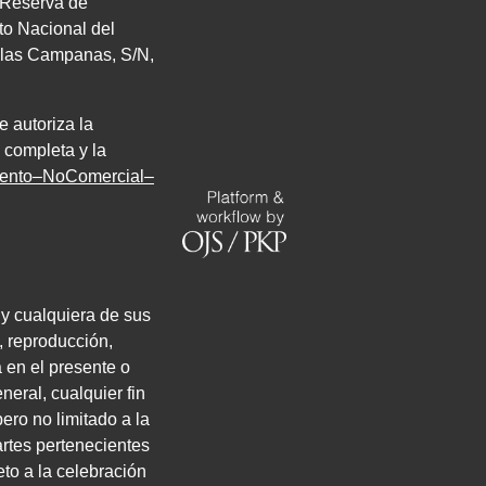
. Reserva de
uto Nacional del
de las Campanas,
S/N
,
e autoriza la
 completa y la
miento–NoComercial–
 y cualquiera de sus
, reproducción,
a en el presente o
neral, cualquier fin
ero no limitado a la
artes pertenecientes
eto a la celebración