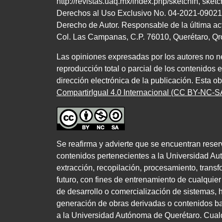
http://revistas.uaq.mx/index.php/sketchin
,
sket
Derechos al Uso Exclusivo
No.
04
-
2021
-
09021
Derecho de Autor. Responsable de la última ac
Col. Las Campanas,
C.P. 76010
, Querétaro, Q
Las opiniones expresadas por los autores no nec
reproducción total o parcial de los contenidos 
dirección electrónica de la publicación. Esta o
CompartirIgual 4.0 Internacional (CC BY-NC-SA
Se reafirma y advierte que se encuentran reser
contenidos pertenecientes a la Universidad Au
extracción, recopilación, procesamiento, transfo
futuro, con fines de entrenamiento de cualquier c
de desarrollo o comercialización de sistemas, he
generación de obras derivadas o contenidos bas
a la Universidad Autónoma de Querétaro. Cualqui