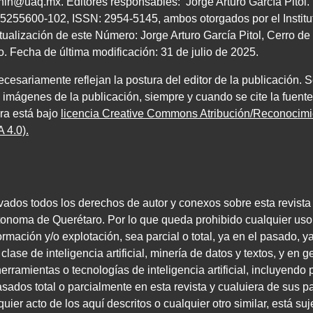
chin@uaq.mx
. Editores
responsables: Jorge Arturo García Pitol
5255600
-
102
,
ISSN
:
2954-5145
, ambos
otorgados por el Instit
tualización de este Número: Jorge Arturo García Pitol, Cerro 
ro. Fecha de última modificación:
31
de julio de
2025
.
esariamente reflejan la postura del editor de la publicación. S
e imágenes de la publicación, siempre y cuando se cite la fuente
bra está bajo
licencia Creative Commons Atribución/Reconoci
 4.0)
.
vados todos los derechos de autor y conexos sobre esta revista
tonoma de Querétaro. Por lo que queda prohibido cualquier uso
rmación y/o explotación, sea parcial o total, ya en el pasado, y
lase de inteligencia artificial, minería de datos y textos, y en ge
rramientas o tecnologías de inteligencia artificial, incluyendo p
ados total o parcialmente en esta revista y cualuiera de sus p
er acto de los aquí descritos o cualquier otro similar, está suj