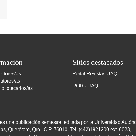
rmación
Sitios destacados
ectores/as
Portal Revistas UAQ
utores/as
ROR - UAQ
ibliotecarios/as
 es una publicación semestral editada por la Universidad Autó
as, Querétaro, Qro.,
C.P. 76010
.
Tel. (
442
)
1921200
ext.
6023
,