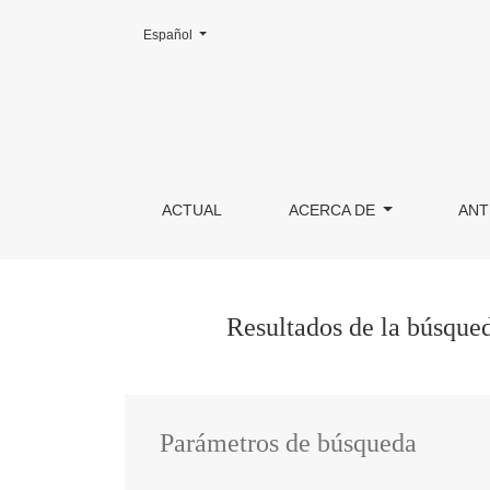
Cambiar el idioma. El actual es:
Español
Buscar
ACTUAL
ACERCA DE
ANT
Resultados de la búsque
Parámetros de búsqueda