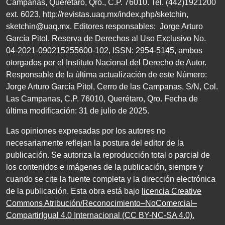
Campanas, Querétaro, Qro.,
C.P. 76010
.
Tel. (
442
)
1921200
ext.
6023
,
http://revistas.uaq.mx/index.php/sketchin
,
sketchin@uaq.mx
. Editores
responsables: Jorge Arturo
García Pitol. Reserva de Derechos al Uso Exclusivo
No.
04
-
2021
-
090215255600
-
102
,
ISSN
:
2954-5145
, ambos
otorgados por el Instituto Nacional del Derecho de Autor.
Responsable de la última actualización de este Número:
Jorge Arturo García Pitol, Cerro de las Campanas,
S/N
, Col.
Las Campanas,
C.P. 76010
, Querétaro, Qro. Fecha de
última modificación:
31
de julio de
2025
.
Las opiniones expresadas por los autores no
necesariamente reflejan la postura del editor de la
publicación. Se autoriza la reproducción total o parcial de
los contenidos e imágenes de la publicación, siempre y
cuando se cite la fuente completa y la dirección electrónica
de la publicación. Esta obra está bajo
licencia Creative
Commons Atribución/Reconocimiento–NoComercial–
CompartirIgual 4.0 Internacional (CC BY-NC-SA 4.0)
.