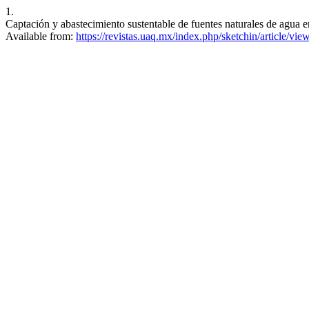
1.
Captación y abastecimiento sustentable de fuentes naturales de agua en
Available from:
https://revistas.uaq.mx/index.php/sketchin/article/vi