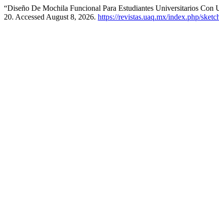
“Diseño De Mochila Funcional Para Estudiantes Universitarios Con
20. Accessed August 8, 2026.
https://revistas.uaq.mx/index.php/sketc