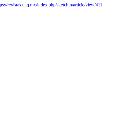
tps://revistas.uaq.mx/index.php/sketchin/article/view/411
.