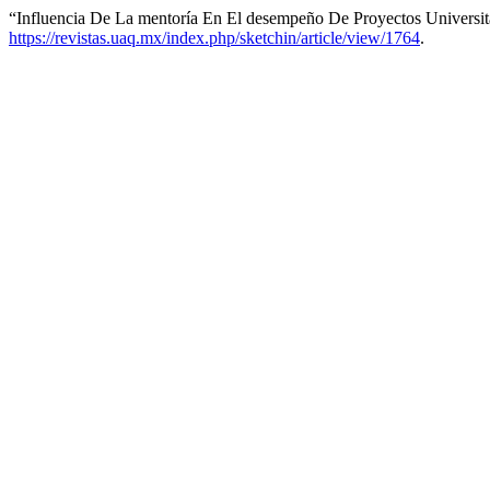
“Influencia De La mentoría En El desempeño De Proyectos Universita
https://revistas.uaq.mx/index.php/sketchin/article/view/1764
.