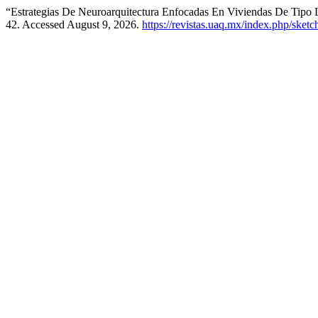
“Estrategias De Neuroarquitectura Enfocadas En Viviendas De Tipo
42. Accessed August 9, 2026.
https://revistas.uaq.mx/index.php/sketc