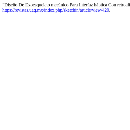
“Diseño De Exoesqueleto mecánico Para Interfaz háptica Con retroa
https://revistas.uaq.mx/index.php/sketchin/article/view/420
.