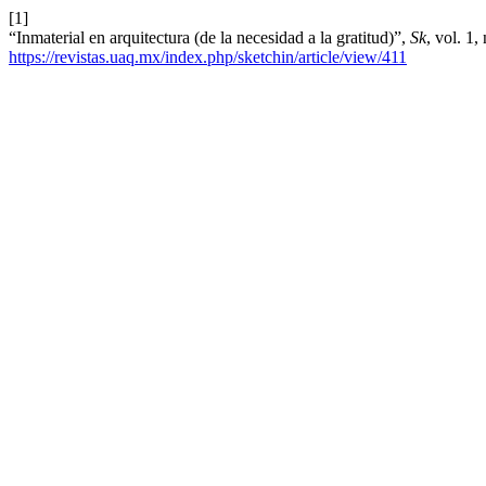
[1]
“Inmaterial en arquitectura (de la necesidad a la gratitud)”,
Sk
, vol. 1
https://revistas.uaq.mx/index.php/sketchin/article/view/411