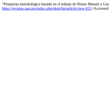
“Propuesta metodológica basada en el trabajo de Bruno Munari y Gui 
https://revistas.uaq.mx/index.php/sketchin/article/view/432
(Accessed: